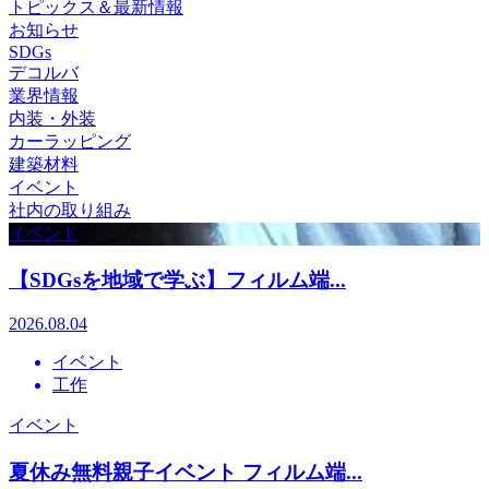
トピックス＆最新情報
お知らせ
SDGs
デコルバ
業界情報
内装・外装
カーラッピング
建築材料
イベント
社内の取り組み
イベント
【SDGsを地域で学ぶ】フィルム端...
2026.08.04
イベント
工作
イベント
夏休み無料親子イベント フィルム端...